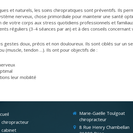
ues et naturels, les soins chiropratiques sont préventifs. Ils per
stème nerveux, chose primordiale pour maintenir une santé opti
n de votre corps aux stress quotidiens professionnels et familia
nts réguliers (3-4 séances par an) et à des conseils concernant 
 gestes doux, précis et non douloureux. Ils sont ciblés sur un s
mou (muscle, tendon …). Ils ont pour objectifs de :
nerveux
optimal
tions leur mobilité
Marie-Gaëlle Toulgoat
cueil
chiropracteur
 chiropracteur
8 Rue Henry Chambellan
 cabinet