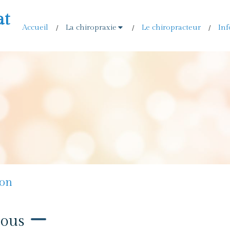
at
Accueil
La chiropraxie
Le chiropracteur
Inf
jon
tous