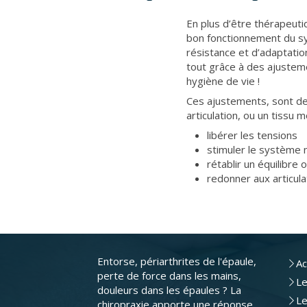
En plus d’être thérapeutiq
bon fonctionnement du sy
résistance et d’adaptatio
tout grâce à des ajusteme
hygiène de vie !
Ces ajustements, sont des
articulation, ou un tissu 
libérer les tensions
stimuler le système 
rétablir un équilibre 
redonner aux articula
Entorse, périarthrites de l'épaule,
Ac
perte de force dans les mains,
Le
douleurs dans les épaules ? La
Le
chiropraxie apporte une réponse